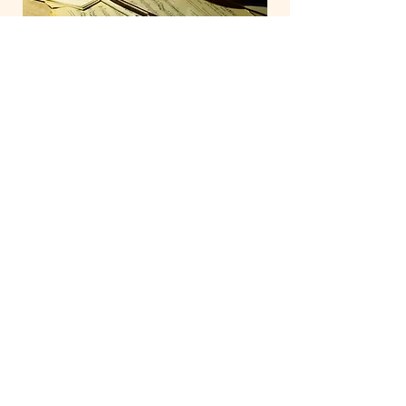
Vente de cordes, archets
et accessoires
L'atelier vous propose un large panel de
cordes pour tous niveaux, du débutant
au professionnel. Des cordes de qualité
et de différentes marques que nous
avons sélectionnées pour répondre au
mieux à vos attentes.
Nous vous proposons également une
sélection d'archets et d'accessoires
(colophanes, étuis...).